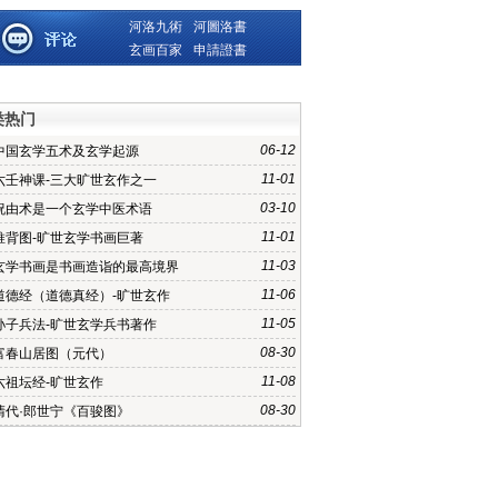
河洛九術
河圖洛書
玄画百家
申請證書
类热门
06-12
中国玄学五术及玄学起源
11-01
六壬神课-三大旷世玄作之一
03-10
祝由术是一个玄学中医术语
11-01
推背图-旷世玄学书画巨著
11-03
玄学书画是书画造诣的最高境界
11-06
道德经（道德真经）-旷世玄作
11-05
孙子兵法-旷世玄学兵书著作
08-30
富春山居图（元代）
11-08
六祖坛经-旷世玄作
08-30
清代·郎世宁《百骏图》