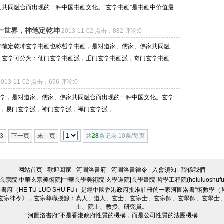
共同融合而出现的一种中国书画文化。“玄学书画”是书画中价值最
一世界，神笔定乾坤
2013-11-02 点击：882 评论:0
神笔定乾坤玄学书画也称哲学书画，是对道家、儒家、佛家共同融
。玄学可分为：仙门玄学书画派，壬门玄学书画派，奇门玄学书画
2013-11-02 点击：696 评论:0
学，是对道家、儒家、佛家共同融合而出现的一种中国文化。玄学
易门玄学派，神门玄学派，禅门玄学派，...
3
下一页
末 页
共
28
条记录 10条/每页
网站首页
-
歡迎回家
-
河圖洛書府
-
河圖洛書律令
-
入會須知
-
聯係我們
玄宗院|中華玄宗美術院|中華玄學美術院|玄學道院|玄學畫院|哲學工程院(
hetuluoshuf
府（HE TU LUO SHU FU）是經中國香港政府批准註冊的一家河圖洛書“術數學
玄宗律令》，玄宗尊職授籙：真人、道人、玄士、玄宗士、玄宗師、玄學師、玄學士
士、院士、教授、研究員。
“河圖洛書府”不是香港政府性質的機構，而是公司性質的法團機構