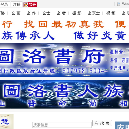
|
Wec
河洛
|
玄 画
|
玄 作
|
玄士
|
玄 者
|
摄 影
|
玄宗士
|
视 频
|
玄 
物
|
论 坛