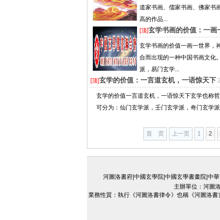
道家书画、儒家书画、佛家书画
高的作品...
玄学书画的价值：一画
[顶]
玄学书画的价值一画一世界，
合而出现的一种中国书画文化
派，易门玄学...
玄学的价值：一言道玄机，一语惊天下
[顶]
玄学的价值一言道玄机，一语惊天下玄学也称哲
可分为：仙门玄学派，壬门玄学派，奇门玄学派，
首 页
上一页
1
2
河圖洛書府|中國玄學院|中國玄學書畫院|中華
主辦單位：河圖洛書
業務性質：執行《河圖洛書律令》也稱《河圖洛書