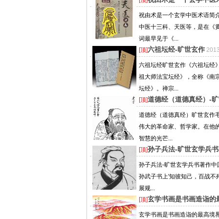
[顶]
祝由术是一个玄学中医术语简
中医十三科、天医等，是在《
词最早见于《...
六祖坛经-旷世玄作
[顶]
201
六祖坛经旷世玄作《六祖坛经
祖大师法宝坛经》，全称《南
坛经》。禅宗...
道德经（道德真经）-
[顶]
道德经（道德真经）旷世玄作
伟大的革命家、哲学家。在他
智慧的光芒...
孙子兵法-旷世玄学兵
[顶]
孙子兵法-旷世玄学兵书著作中
孙武子书上'知彼知己，百战不
展规...
玄学书画是书画造诣的
[顶]
玄学书画是书画造诣的最高境