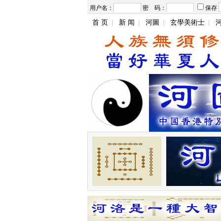
用户名：
密 码：
保存
首 页
|
新 闻
|
河圖
|
玄學美術士
|