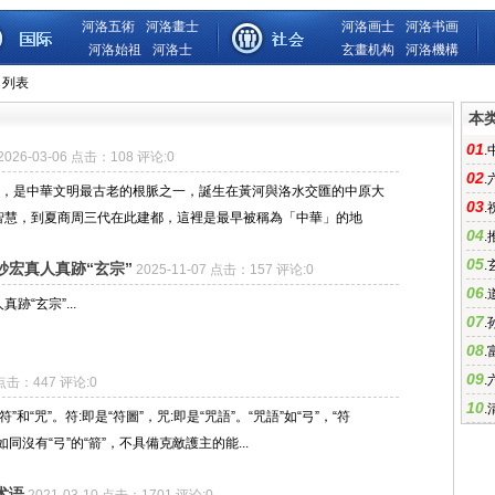
河洛五術
河洛畫士
河洛画士
河洛书画
河洛始祖
河洛士
玄畫机构
河洛機構
 列表
本
01
.
2026-03-06 点击：108 评论:0
02
.
化，是中華文明最古老的根脈之一，誕生在黃河與洛水交匯的中原大
03
.
智慧，到夏商周三代在此建都，這裡是最早被稱為「中華」的地
04
.
05
.
妙宏真人真跡“玄宗”
2025-11-07 点击：157 评论:0
06
.
“玄宗”...
07
.
08
.
09
.
4 点击：447 评论:0
10
.
和“咒”。符:即是“符圖”，咒:即是“咒語”。“咒語”如“弓”，“符
”如同沒有“弓”的“箭”，不具備克敵護主的能...
术语