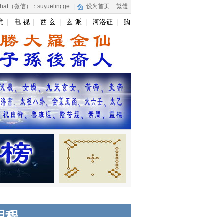
hat（微信）：suyuelingge
|
设为首页
繁體
境
|
电 视
|
西 玄
|
玄 派
|
河洛证
|
购