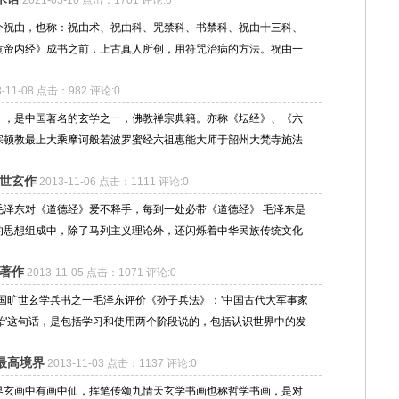
2021-03-10 点击：1701 评论:0
介祝由，也称：祝由术、祝由科、咒禁科、书禁科、祝由十三科、
黄帝内经》成书之前，上古真人所创，用符咒治病的方法。祝由一
3-11-08 点击：982 评论:0
》，是中国著名的玄学之一，佛教禅宗典籍。亦称《坛经》、《六
宗顿教最上大乘摩诃般若波罗蜜经六祖惠能大师于韶州大梵寺施法
旷世玄作
2013-11-06 点击：1111 评论:0
毛泽东对《道德经》爱不释手，每到一处必带《道德经》 毛泽东是
的思想组成中，除了马列主义理论外，还闪烁着中华民族传统文化
书著作
2013-11-05 点击：1071 评论:0
国旷世玄学兵书之一毛泽东评价《孙子兵法》：'中国古代大军事家
殆'这句话，是包括学习和使用两个阶段说的，包括认识世界中的发
最高境界
2013-11-03 点击：1137 评论:0
界玄画中有画中仙，挥笔传颂九情天玄学书画也称哲学书画，是对