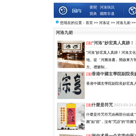
要聞
河洛快訊
寶典
國際非遺
您现在的位置：
首页
>>
河洛证
>>
河洛九術
>>
河洛九術
“河洛”妙宏真人真跡！
[顶]
“河洛”妙宏真人真跡！河洛文
地。從「河圖洛書」開啟東方
方。禮樂制...
香港中國玄學院副院長
[顶]
香港中國玄學院副院長妙宏真人真跡
什麼是符咒
[顶]
2023-03-2
什麼是符咒符咒由兩部分組成:“符”
圖”如“箭”，沒有“咒語”的“符圖
祝由术是一个玄学中医