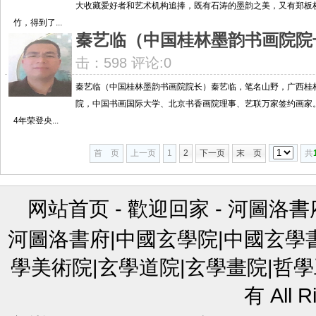
大收藏爱好者和艺术机构追捧，既有石涛的墨韵之美，又有郑板
竹，得到了...
秦艺临（中国桂林墨韵书画院院
击：598 评论:0
秦艺临（中国桂林墨韵书画院院长）秦艺临，笔名山野，广西桂
院，中国书画国际大学、北京书香画院理事、艺联万家签约画家。
4年荣登央...
首 页
上一页
1
2
下一页
末 页
共
网站首页
-
歡迎回家
-
河圖洛書
河圖洛書府|中國玄學院|中國玄學
學美術院|玄學道院|玄學畫院|哲學
有 All R