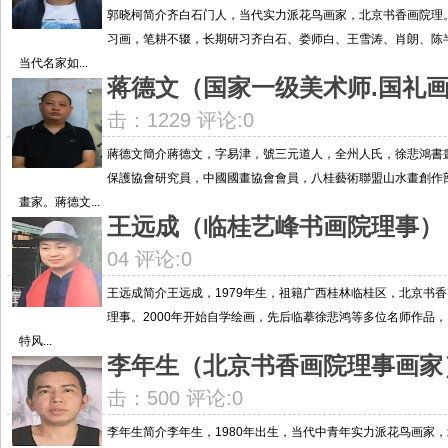
郭晓柯简介齐白石门人，当代实力派花鸟画家，北京书香画院理
习画，笔耕不辍，长期研习齐白石、娄师白、王雪涛、肖朗、陈
当代名家如...
蒋德文（国家一级美术师.国礼
击：1229 评论:0
蔣德文簡介蔣德文，字易津，號三元道人，全州人氏，徐悲鴻書
保護協會研究員，中國國畫協會會員，八桂藝術聯盟山水畫創作
畫家。蔣德文...
王远成（临桂艺峰书画院理事）
04 评论:0
王远成简介王远成，1979年生，祖籍广西桂林临桂区，北京书
理事。2000年开始自学绘画，先后临摹徐悲鸿等多位名师作品
特风...
李年生（北京书香画院理事画家
击：500 评论:0
李年生简介李年生，1980年出生，当代中青年实力派花鸟画家