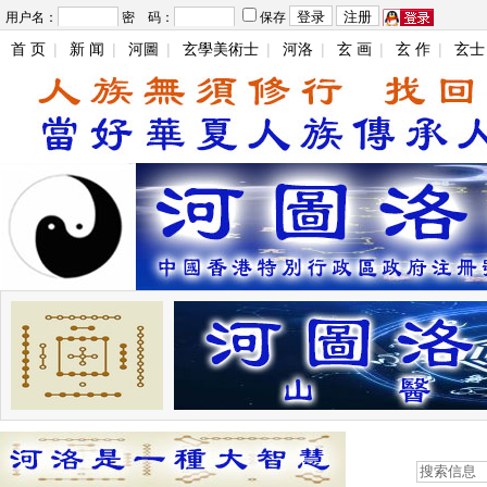
用户名：
密 码：
保存
首 页
|
新 闻
|
河圖
|
玄學美術士
|
河洛
|
玄 画
|
玄 作
|
玄士