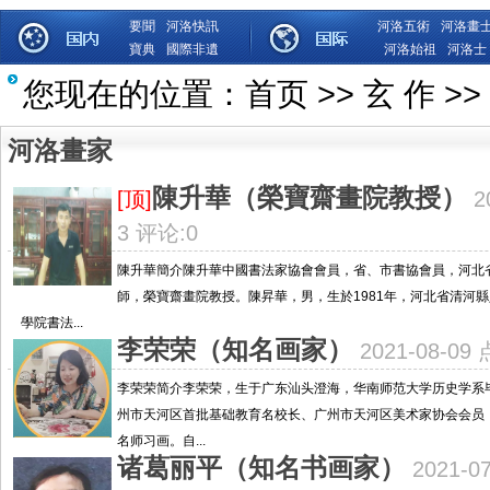
要聞
河洛快訊
河洛五術
河洛畫
寶典
國際非遺
河洛始祖
河洛士
您现在的位置：
首页
>>
玄 作
>>
河洛畫家
陳升華（榮寶齋畫院教授）
[顶]
2
3 评论:0
陳升華簡介陳升華中國書法家協會會員，省、市書協會員，河北
師，榮寶齋畫院教授。陳昇華，男，生於1981年，河北省清河
學院書法...
李荣荣（知名画家）
2021-08-0
李荣荣简介李荣荣，生于广东汕头澄海，华南师范大学历史学系
州市天河区首批基础教育名校长、广州市天河区美术家协会会员
名师习画。自...
诸葛丽平（知名书画家）
2021-