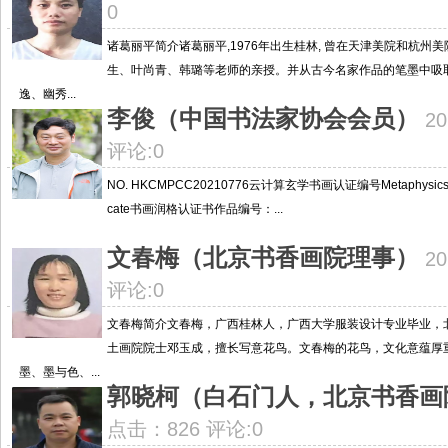
0
诸葛丽平简介诸葛丽平,1976年出生桂林, 曾在天津美院和杭州
生、叶尚青、韩璐等老师的亲授。并从古今名家作品的笔墨中吸
逸、幽秀...
李俊（中国书法家协会会员）
2
评论:0
NO. HKCMPCC20210776云计算玄学书画认证编号Metaphysics Paintin
cate书画润格认证书作品编号：...
文春梅（北京书香画院理事）
2
评论:0
文春梅简介文春梅，广西桂林人，广西大学服装设计专业毕业，
土画院院士邓玉成，擅长写意花鸟。文春梅的花鸟，文化意蕴厚
墨、墨与色、...
郭晓柯（白石门人，北京书香画
点击：826 评论:0