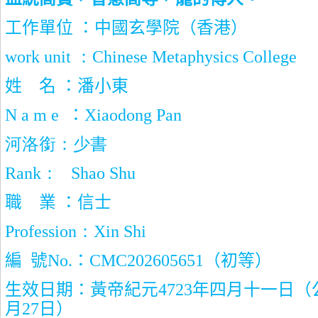
工作單位 ：中國玄學院（香港）
work unit
：
Chinese Metaphysics College
姓
名 ：潘小東
N a m e
：
Xiaodong Pan
河洛銜：少書
Rank
：
Shao Shu
職
業 ：信士
Profession
：
Xin Shi
編
號
No.
：
CMC202605651
（初等）
生效日期：黃帝紀元
4723
年四月十一日（
月
27
日）