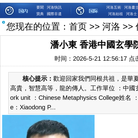
要聞
河洛快訊
河洛五術
河洛畫
寶典
國際非遺
河洛始祖
河洛士
您现在的位置：
首页
>>
河洛
>>
潘小東 香港中國玄學
时间：2026-5-21 12:56:17 
核心提示：
歡迎回家我們同根共祖，是華
高貴，智慧高等，龍的傳人。工作單位 ：中國
ork unit ：Chinese Metaphysics College姓
e：Xiaodong P...