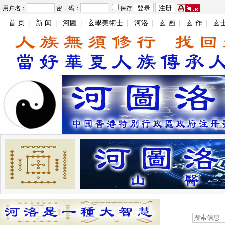
用户名：
密 码：
保存
首 页
|
新 闻
|
河圖
|
玄學美術士
|
河洛
|
玄 画
|
玄 作
|
玄