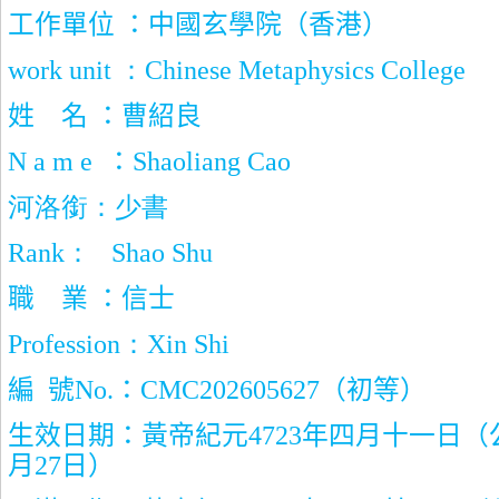
工作單位 ：中國玄學院（香港）
work unit
：
Chinese Metaphysics College
姓
名 ：曹紹良
N a m e
：
Shaoliang Cao
河洛銜：少書
Rank
：
Shao Shu
職
業 ：信士
Profession
：
Xin Shi
編
號
No.
：
CMC202605627
（初等）
生效日期：黃帝紀元
4723
年四月十一日（
月
27
日）