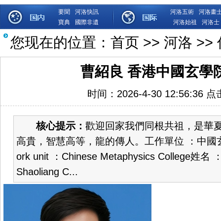
要聞
河洛快訊
河洛五術
河洛畫
寶典
國際非遺
河洛始祖
河洛士
您现在的位置：
首页
>>
河洛
>>
曹紹良 香港中國玄學
时间：2026-4-30 12:56:36 
核心提示：
歡迎回家我們同根共祖，是華
高貴，智慧高等，龍的傳人。工作單位 ：中國
ork unit ：Chinese Metaphysics College
Shaoliang C...