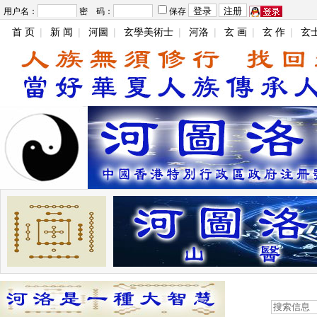
用户名：
密 码：
保存
首 页
|
新 闻
|
河圖
|
玄學美術士
|
河洛
|
玄 画
|
玄 作
|
玄