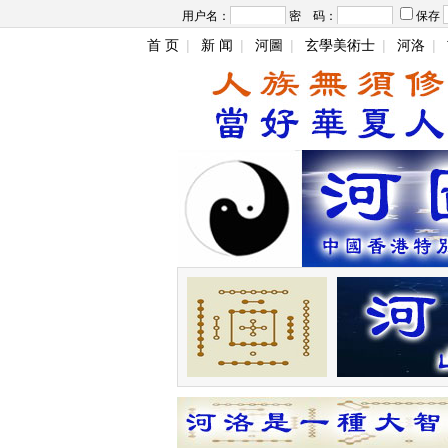
用户名：
密 码：
保存
首 页
|
新 闻
|
河圖
|
玄學美術士
|
河洛
|