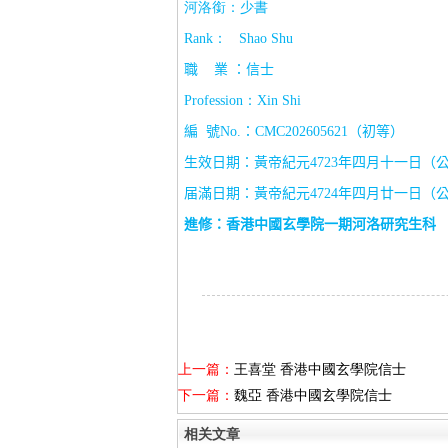
河洛銜：少書
Rank
：
Shao Shu
職
業 ：信士
Profession
：
Xin Shi
編
號
No.
：
CMC202605621
（初等）
生效日期：黃帝紀元
4723
年四月十一日（
届滿日期：黃帝紀元
4724
年四月廿一日（
進修：香港中國玄學院一期河洛研究生科
上一篇：
王喜堂 香港中國玄學院信士
下一篇：
魏亞 香港中國玄學院信士
相关文章