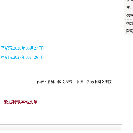
·
付
·
王
·
鄧
·
柯
·
陳
公歷紀元
2026
年
05
月
27
日）
公歷紀元
2027
年
05
月
26
日）
作者：香港中國玄學院 来源：香港中國玄學院
欢迎转载本站文章