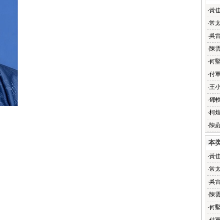
·
黃
·
常
·
吳
·
陳
·
何
·
付
·
王
·
鄧
·
柯
·
陳
本
·
黃
·
常
·
吳
·
陳
·
何