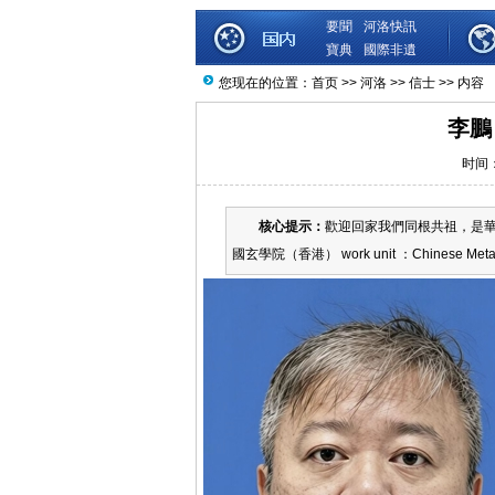
要聞
河洛快訊
寶典
國際非遺
您现在的位置：
首页
>>
河洛
>>
信士
>> 内容
李鵬
时间：2
核心提示：
歡迎回家我們同根共祖，是華
國玄學院（香港） work unit ：Chinese Metaph