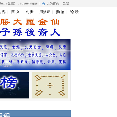
hat（微信）：suyuelingge
|
设为首页
繁體
 视
|
西 玄
|
玄 派
|
河洛证
|
购 物
|
论 坛