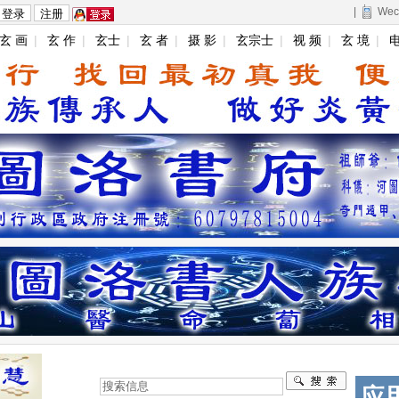
|
Wec
玄 画
|
玄 作
|
玄士
|
玄 者
|
摄 影
|
玄宗士
|
视 频
|
玄 境
|
电