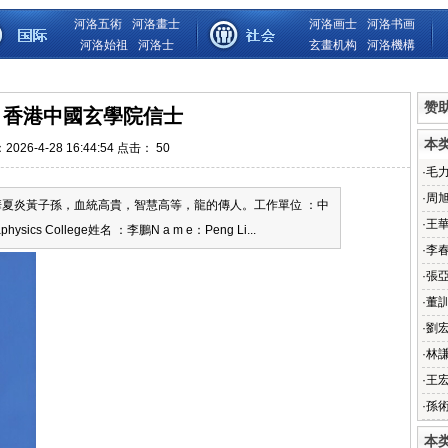
河洛五術
河洛畫士
河洛画士
河洛书画
河洛始祖
河洛士
玄畫机构
河洛機構
赞
 香港中國玄學院信士
本
026-4-28 16:44:54 点击：
50
·
毛
·
周
夏炎黃子孫，血統高貴，智慧高等，龍的傳人。工作單位 ：中
·
王
ysics College姓名 ：李鵬N a m e：Peng Li...
·
李
·
張
·
董
·
劉
·
林謙
·
王
·
孫
本