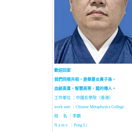
歡迎回家
我們同根共祖，是華夏炎黃子孫，
血統高貴，智慧高等，龍的傳人。
工作單位 ：中國玄學院（香港）
work unit
：
Chinese Metaphysics College
姓
名 ：李鵬
N a m e
：
Peng Li