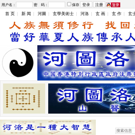
用户名：
密 码：
保存
首 页
|
新 闻
|
河圖
|
玄學美術士
|
河洛
|
玄 画
|
玄 作
|
玄