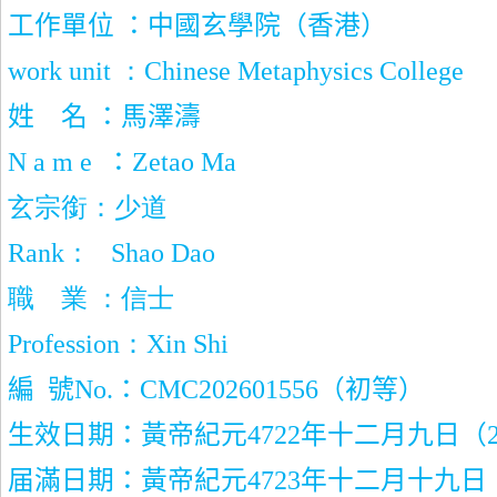
工作單位 ：中國玄學院（香港）
work unit
：
Chinese Metaphysics College
姓
名 ：馬澤濤
N a m e
：
Zetao Ma
玄宗銜：少道
Rank
：
Shao Dao
職
業 ：信士
Profession
：
Xin Shi
編
號
No.
：
CMC202601556
（初等）
生效日期：黃帝紀元
4722
年十二月九日（
届滿日期：黃帝紀元
4723
年十二月十九日