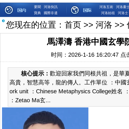
要聞
河洛快訊
河洛五術
河洛畫
寶典
國際非遺
河洛始祖
河洛士
您现在的位置：
首页
>>
河洛
>>
馬澤濤 香港中國玄學
时间：2026-1-16 16:20:47 
核心提示：
歡迎回家我們同根共祖，是華
高貴，智慧高等，龍的傳人。工作單位 ：中國
ork unit ：Chinese Metaphysics College姓
：Zetao Ma玄...