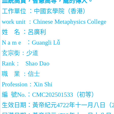
血統高貴，智慧高等，龍的傳人。
工作單位 ：中國玄學院（香港）
work unit
：
Chinese Metaphysics College
姓
名 ：呂廣利
N a m e
：
Guangli L
ǚ
玄宗銜：少道
Rank
：
Shao Dao
職
業 ：信士
Profession
：
Xin Shi
編
號
No.
：
CMC202501533
（初等）
生效日期：黃帝紀元
4722
年十一月八日（