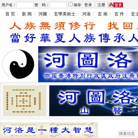
用户名：
密 码：
保存
首 页
|
新 闻
|
河圖
|
玄學美術士
|
河洛
|
玄 画
|
玄 作
|
玄