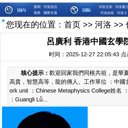
要聞
河洛快訊
河洛五術
河洛畫
寶典
國際非遺
河洛始祖
河洛士
您现在的位置：
首页
>>
河洛
>>
呂廣利 香港中國玄學
时间：2025-12-27 22:05:43 
核心提示：
歡迎回家我們同根共祖，是華
高貴，智慧高等，龍的傳人。工作單位 ：中國
ork unit ：Chinese Metaphysics College姓
：Guangli Lǚ...