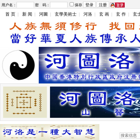
用户名：
密 码：
保存
首 页
|
新 闻
|
河圖
|
玄學美術士
|
河洛
|
玄 画
|
玄 作
|
玄