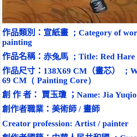
作品類別：宣紙畫
；
Category of wo
painting
作品名稱：
赤兔馬 ；
Title:
Red Hare
作品尺寸：
138X69 CM
（畫芯）
；
W
69 CM
（
Painting Core
）
創 作 者：
賈玉瓊
；
Name:
Jia Yuqi
創作者職業：
美術師
/
畫師
Creator profession:
Artist / painter