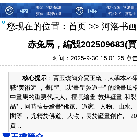
要聞
河洛快訊
河洛五術
河洛畫
寶典
國際非遺
河洛始祖
河洛士
您现在的位置：
首页
>>
河洛书画
赤兔馬，編號202509683
时间：2025-9-30 15:01:25 点
核心提示：
賈玉瓊簡介賈玉瓊，大學本科
職“美術師 ，畫師”。以“畫聖吳道子” 的繪畫
中畫馬的重要代表人。擅長繪畫“敦煌壁畫”和製
品”，同時擅長繪畫“佛家、道家、人物、山水
閣等”，尤精於佛道、人物，長於壁畫創作。 202
賈...