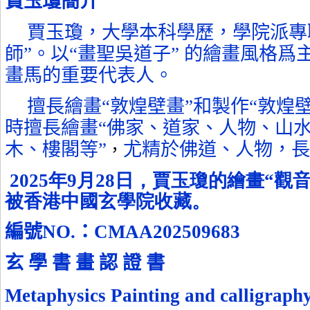
賈玉瓊簡介
賈玉瓊，大學本科學歷，學院派專職
師”。以“畫聖吳道子” 的繪畫風格爲
畫馬的重要代表人。
擅長繪畫“敦煌壁畫”和製作“敦煌
時擅長繪畫“佛家、道家、人物、山
木、樓閣等”
尤精於佛道、人物，長
，
2025年9月28日，賈玉瓊的繪畫“觀
被香港中國玄學院收藏。
編號
NO.
：
CMAA202509683
玄
學
書
畫
認
證
書
Metaphysics Painting and calligraph