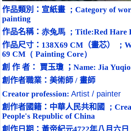
作品類別：宣紙畫
；
Category of wo
painting
作品名稱：
赤兔馬 ；
Title:
Red Hare 
作品尺寸：
138X69 CM
（畫芯）
；
W
69 CM
（
Painting Core
）
創 作 者：
賈玉瓊
；
Name:
Jia Yuqi
創作者職業：
美術師
/
畫師
Artist / painter
Creator profession:
創作者國籍：中華人民共和國
；
Crea
People's Republic of China
創作日期：黃帝紀元
4722
年八月六日