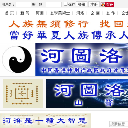
用户名：
密 码：
保存
首 页
|
新 闻
|
河圖
|
玄學美術士
|
河洛
|
玄 画
|
玄 作
|
玄