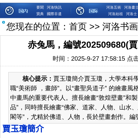
要聞
河洛快訊
河洛五術
河洛畫
寶典
國際非遺
河洛始祖
河洛士
您现在的位置：
首页
>>
河洛书画
赤兔馬，編號202509680
时间：2025-9-27 17:58:15 点
核心提示：
賈玉瓊簡介賈玉瓊，大學本科
職“美術師 ，畫師”。以“畫聖吳道子” 的繪畫
中畫馬的重要代表人。擅長繪畫“敦煌壁畫”和製
品”，同時擅長繪畫“佛家、道家、人物、山水
閣等”，尤精於佛道、人物，長於壁畫創作。編號NO
賈玉瓊簡介