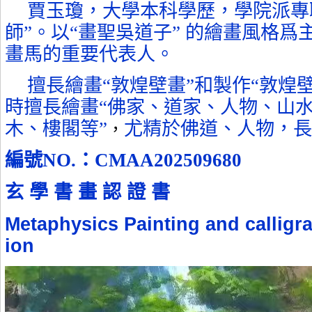
賈玉瓊，大學本科學歷，學院派專職
師”。以“畫聖吳道子” 的繪畫風格爲
畫馬的重要代表人。
擅長繪畫“敦煌壁畫”和製作“敦煌
時擅長繪畫“佛家、道家、人物、山
木、樓閣等”
尤精於佛道、人物，長
，
編號
NO.
：
CMAA202509680
玄
學
書
畫
認
證
書
Metaphysics Painting and calligr
ion