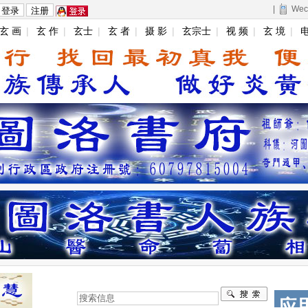
|
Wec
玄 画
|
玄 作
|
玄士
|
玄 者
|
摄 影
|
玄宗士
|
视 频
|
玄 境
|
电