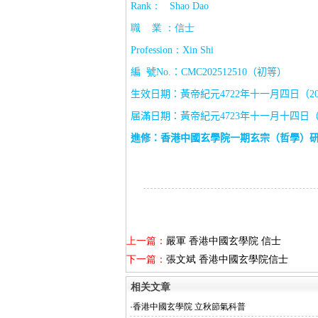
Rank
：
Shao Dao
職
業 ：信士
Profession
：
Xin Shi
編
號
No.
：
CMC202512510
（初等）
生效日期：黃帝紀元
4722
年十一月四日（
2
届滿日期：黃帝紀元
4723
年十一月十四日
進修：香港中國玄學院一期玄宗（哲學）
上一篇：
嚴軍 香港中國玄學院 信士
下一篇：
張文斌 香港中國玄學院信士
相关文章
·
香港中國玄學院 立秋節氣科普