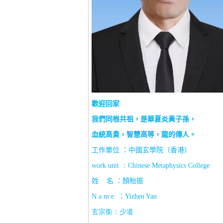
歡迎回家
我們同根共祖，是華夏炎黃子孫，
血統高貴，智慧高等，龍的傳人。
工作單位 ：中國玄學院（香港）
work unit
：
Chinese Metaphysics College
姓
名 ：顏貽振
N a m e
：
Yizhen Yan
玄宗銜：少道