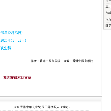
·
付
·
王
·
鄧
·
柯
·
陳
025
年
12
月
23
日）
（
2026
年
12
月
22
日）
研究生科
作者：香港中國玄學院 来源：香港中國玄學院
欢迎转载本站文章
·
孫旭 香港中華玄宗院 天工開物匠人（武術）