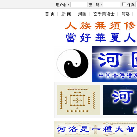
用户名：
密 码：
保存
首 页
|
新 闻
|
河圖
|
玄學美術士
|
河洛
|