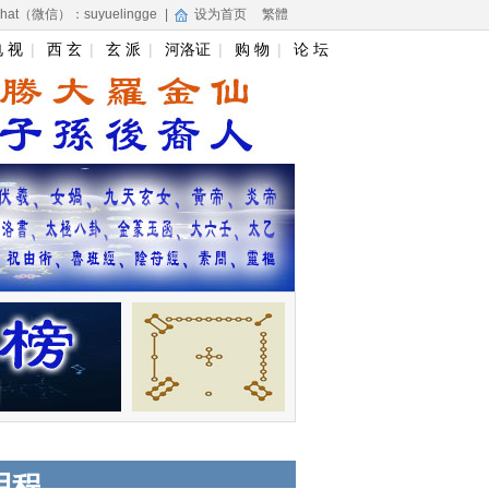
hat（微信）：suyuelingge
|
设为首页
繁體
 视
|
西 玄
|
玄 派
|
河洛证
|
购 物
|
论 坛