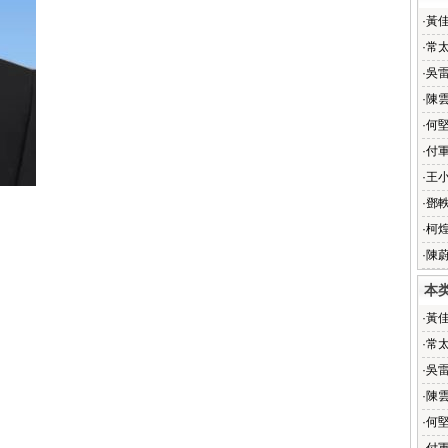
·
黃
·
常
·
吳
·
陳
·
何
·
付
·
王
·
鄧
·
柯
·
陳
本
·
黃
·
常
·
吳
·
陳
·
何