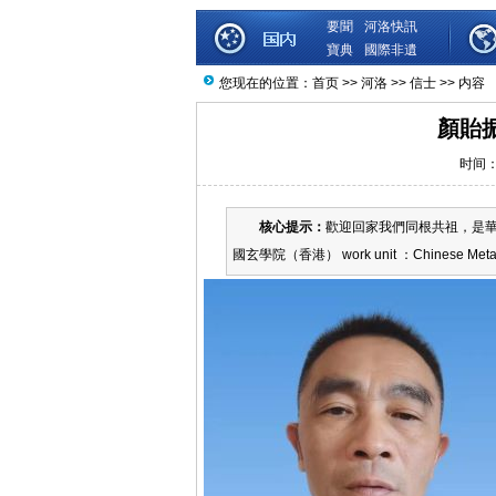
要聞
河洛快訊
寶典
國際非遺
您现在的位置：
首页
>>
河洛
>>
信士
>> 内容
顏貽
时间：2
核心提示：
歡迎回家我們同根共祖，是華
國玄學院（香港） work unit ：Chinese Metaph