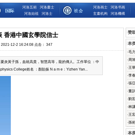
河洛五術
河洛畫士
河洛画士
河洛书画
河洛始祖
河洛士
玄畫机构
河洛機構
赞
振 香港中國玄學院信士
本
021-12-2 16:24:08 点击：
347
·
毛
·
周
夏炎黃子孫，血統高貴，智慧高等，龍的傳人。工作單位 ：中
·
王
ysics College姓名 ：顏貽振 N a m e：Yizhen Yan...
·
李
·
張
·
董
·
劉
·
林謙
·
王
·
孫
本