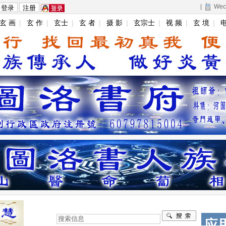
|
Wec
玄 画
|
玄 作
|
玄士
|
玄 者
|
摄 影
|
玄宗士
|
视 频
|
玄 境
|
电