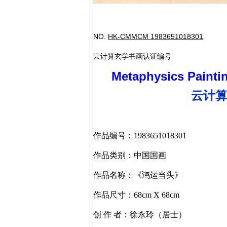
NO.
HK-CMMCM
1983651018301
云计算玄学书画认证编号
Metaphysics Paintin
云计
作品
编号：
1983651018301
作品类别：
中国国画
作品名称：《
鸿运当头
》
作品尺寸：
68cm X 68cm
创
作
者：徐永玲（居士）