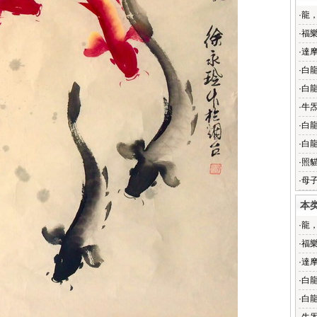
·
龍，
·
福樂
·
達摩
·
白龍
·
白龍
·
牛炁
·
白龍
·
白龍
·
照貓
·
母子
本
·
龍，
·
福樂
·
達摩
·
白龍
·
白龍