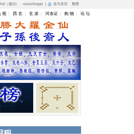
hat（微信）：suyuelingge
|
设为首页
繁體
 视
|
西 玄
|
玄 派
|
河洛证
|
购 物
|
论 坛